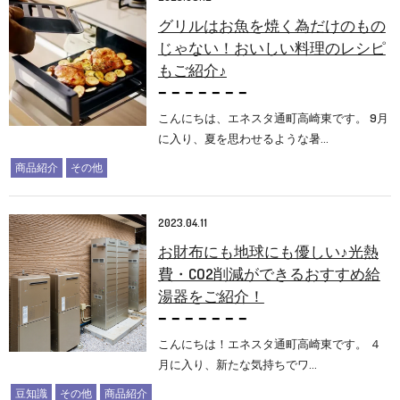
グリルはお魚を焼く為だけのもの
じゃない！おいしい料理のレシピ
もご紹介♪
こんにちは、エネスタ通町高崎東です。 9月
に入り、夏を思わせるような暑…
商品紹介
その他
2023.04.11
お財布にも地球にも優しい♪光熱
費・CO2削減ができるおすすめ給
湯器をご紹介！
こんにちは！エネスタ通町高崎東です。 ４
月に入り、新たな気持ちでワ…
豆知識
その他
商品紹介