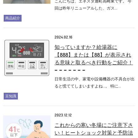
こんにちは、エネスタ通町高崎東です。 今
回は昨年リニューアルした、ガス…
商品紹介
2024.02.16
知っていますか？給湯器に
【888】または【88】が表示され
る意味と取るべき行動をご紹介！
日常生活の中、家電や設備機器の不具合が出
ると慌ててしまいますよね…。 特に…
豆知識
2023.12.12
これからの寒い冬場にご注意下さ
い！ヒートショック対策と予防法