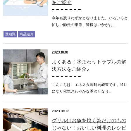
をご紹介
今年も残りわずかとなりました。いろいろと
忙しい師走の季節、皆様はいかがお…
豆知識
商品紹介
2023.10.10
よくある！水まわりトラブルの解
決方法をご紹介♪
こんにちは、エネスタ通町高崎東です。10月
になり秋気さわやかな季節となり…
2023.09.12
グリルはお魚を焼く為だけのもの
じゃない！おいしい料理のレシピ