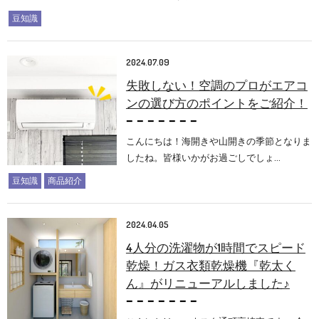
豆知識
2024.07.09
失敗しない！空調のプロがエアコ
ンの選び方のポイントをご紹介！
こんにちは！海開きや山開きの季節となりま
したね。皆様いかがお過ごしでしょ…
豆知識
商品紹介
2024.04.05
4人分の洗濯物が1時間でスピード
乾燥！ガス衣類乾燥機『乾太く
ん』がリニューアルしました♪