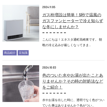
2024.11.05
ガス栓増設は簡単！5秒で温風の
ガスファンヒーターで冷え知らず
な冬にしませんか？
こんにちは！エネスタ通町高崎東です。 朝
晩の冷え込みが厳しくなってきま…
商品紹介
豆知識
2024.10.03
色のついた水やお湯が出たことあ
りませんか？その時の対処法など
をご紹介！
水やお湯を出した時に、透明でなく色がつい
ていた事はありませんか？色がつい…